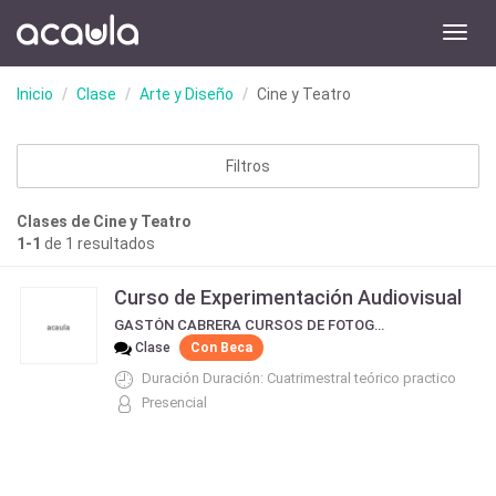
Toggl
navig
Inicio
Clase
Arte y Diseño
Cine y Teatro
Filtros
Clases de Cine y Teatro
1-1
de 1 resultados
Curso de Experimentación Audiovisual
GASTÓN CABRERA CURSOS DE FOTOGRAFÍA EXPERIMENTACIÓN AUDIOVISUAL Y EDICIÓN DE VIDEO
Clase
Con Beca
Duración Duración: Cuatrimestral teórico practico
Presencial