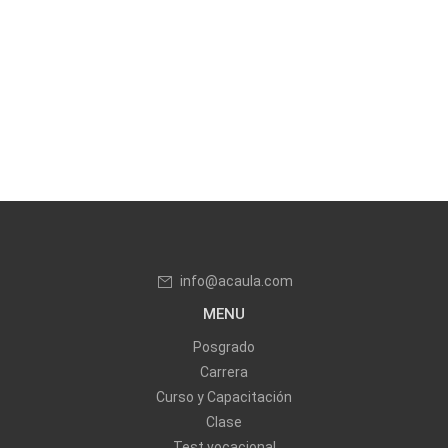
info@acaula.com
MENU
Posgrado
Carrera
Curso y Capacitación
Clase
Test vocacional