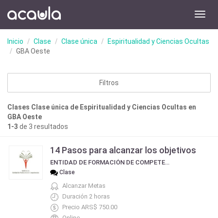
Toggl
navig
Inicio
Clase
Clase única
Espiritualidad y Ciencias Ocultas
GBA Oeste
Filtros
Clases Clase única de Espiritualidad y Ciencias Ocultas en
GBA Oeste
1-3
de 3 resultados
14 Pasos para alcanzar los objetivos
ENTIDAD DE FORMACIÓN DE COMPETENCIAS
Clase
Alcanzar Metas
Duración 2 horas
Precio ARS$ 750.00
Online