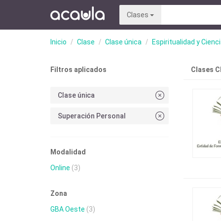
Clases
Inicio
Clase
Clase única
Espiritualidad y Cienc
Filtros aplicados
Clases C
Clase única
Superación Personal
Modalidad
Online
(3)
Zona
GBA Oeste
(3)