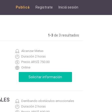
Publicá
Registrate
Iniciá sesión
1-3
de 3 resultados
Alcanzar Metas
Duración 2 horas
Precio ARS$ 750.00
Online
ALES
Derribando obstáculos emocionales
Duración 2 horas
Precio ARS$ 600.00