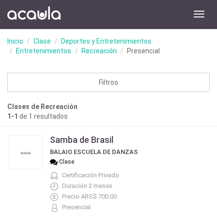
Toggl
navig
Inicio
Clase
Deportes y Entretenimientos
Entretenimientos
Recreación
Presencial
Filtros
Clases de Recreación
1-1
de 1 resultados
Samba de Brasil
BALAIO ESCUELA DE DANZAS
Clase
Certificación Privado
Duración 2 meses
Precio ARS$ 700.00
Presencial