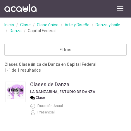
Toggl
navig
Inicio
Clase
Clase única
Arte y Diseño
Danza y baile
Danza
Capital Federal
Filtros
Clases Clase única de Danza en Capital Federal
1-1
de 1 resultados
Clases de Danza
LA DANZARINA, ESTUDIO DE DANZA
Clase
Duración Anual
Presencial